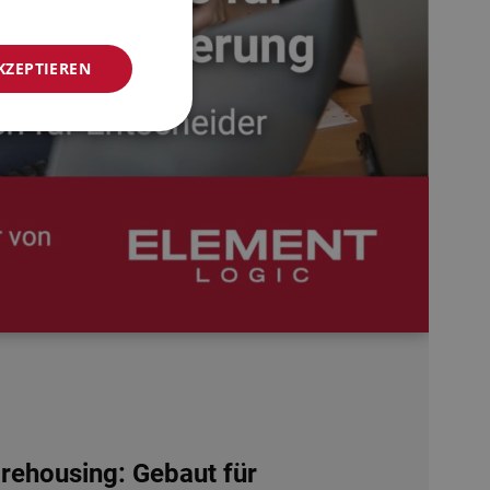
NORWEGIAN
KZEPTIEREN
GERMAN
FRENCH
SWEDISH
DANISH
FINNISH
POLISH
SPANISH
DUTCH
ITALIAN
ENGLISH
NB-NO
ehousing: Gebaut für