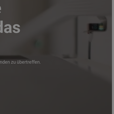
e
das
unden zu übertreffen.