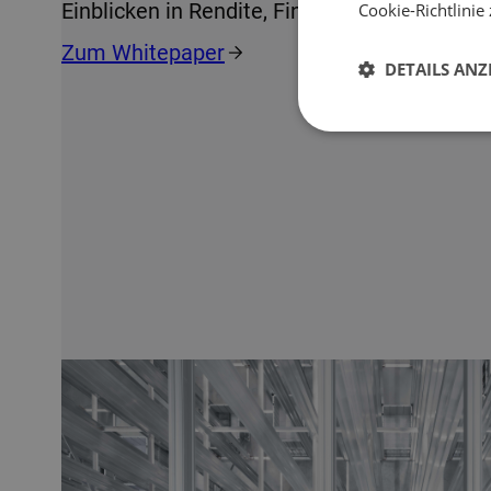
Einblicken in Rendite, Finanzierung und Risi
Cookie-Richtlinie 
Zum Whitepaper
DETAILS ANZ