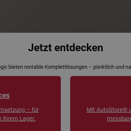
Jetzt entdecken
ogic bieten rentable Komplettlösungen – pünktlich und 
ces
msetzung – für
Mit AutoStore® 
n Ihrem Lager.
messbare