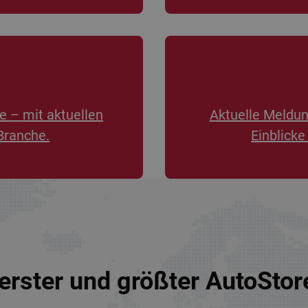
e – mit aktuellen
Aktuelle Meldu
Branche.
Einblicke
erster und größter AutoSto