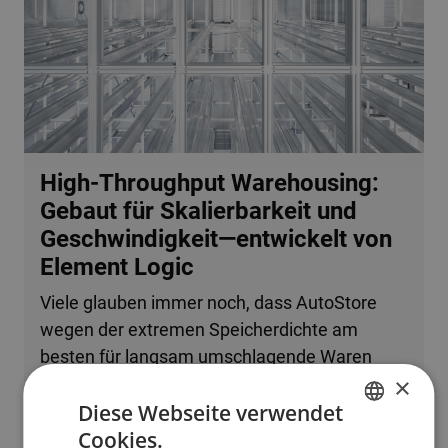
High-Throughput Warehousing:
Gebaut für Skalierbarkeit und
Geschwindigkeit—entwickelt von
Element Logic
Viele glauben immer noch, dass AutoStore
wegen der extremen Speicherdichte am
besten für langsam umschlagende Waren
×
oder kleine Betriebe geeignet ist. Tatsache ist,
Diese Webseite verwendet
dass das System problemlos mehrere
Cookies.
zehntausend Bestellzeilen pro Stunde
ENGLISH