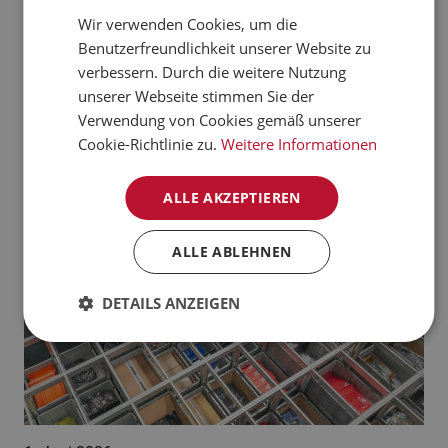
verarbeiten kann.
Wir verwenden Cookies, um die
CZECH
Benutzerfreundlichkeit unserer Website zu
Jetzt mehr erfahren
NORWEGIAN
verbessern. Durch die weitere Nutzung
unserer Webseite stimmen Sie der
GERMAN
Aktuelle News:
Verwendung von Cookies gemäß unserer
FRENCH
Cookie-Richtlinie zu.
Weitere Informationen
SWEDISH
ALLE AKZEPTIEREN
DANISH
FINNISH
ALLE ABLEHNEN
POLISH
DETAILS ANZEIGEN
SPANISH
DUTCH
ITALIAN
ENGLISH
NB-NO