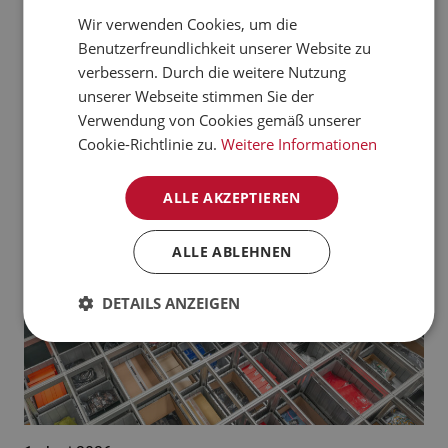
verarbeiten kann.
Wir verwenden Cookies, um die
CZECH
Benutzerfreundlichkeit unserer Website zu
Jetzt mehr erfahren
NORWEGIAN
verbessern. Durch die weitere Nutzung
unserer Webseite stimmen Sie der
GERMAN
Aktuelle News:
Verwendung von Cookies gemäß unserer
FRENCH
Cookie-Richtlinie zu.
Weitere Informationen
SWEDISH
ALLE AKZEPTIEREN
DANISH
FINNISH
ALLE ABLEHNEN
POLISH
DETAILS ANZEIGEN
SPANISH
DUTCH
ITALIAN
ENGLISH
NB-NO