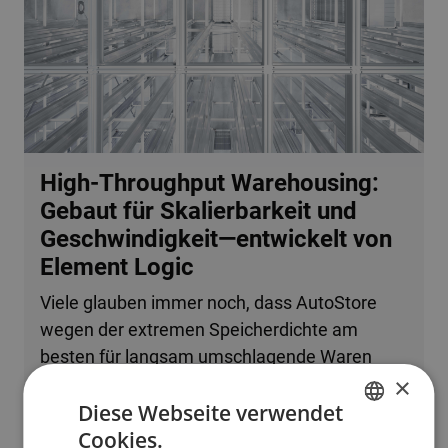
High-Throughput Warehousing:
Gebaut für Skalierbarkeit und
Geschwindigkeit—entwickelt von
Element Logic
Viele glauben immer noch, dass AutoStore
wegen der extremen Speicherdichte am
besten für langsam umschlagende Waren
×
oder kleine Betriebe geeignet ist. Tatsache ist,
Diese Webseite verwendet
dass das System problemlos mehrere
Cookies.
zehntausend Bestellzeilen pro Stunde
ENGLISH