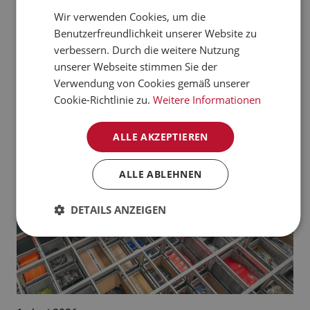
verarbeiten kann.
Wir verwenden Cookies, um die
CZECH
Benutzerfreundlichkeit unserer Website zu
Jetzt mehr erfahren
NORWEGIAN
verbessern. Durch die weitere Nutzung
unserer Webseite stimmen Sie der
GERMAN
Aktuelle News:
Verwendung von Cookies gemäß unserer
FRENCH
Cookie-Richtlinie zu.
Weitere Informationen
SWEDISH
ALLE AKZEPTIEREN
DANISH
FINNISH
ALLE ABLEHNEN
POLISH
DETAILS ANZEIGEN
SPANISH
DUTCH
ITALIAN
ENGLISH
NB-NO