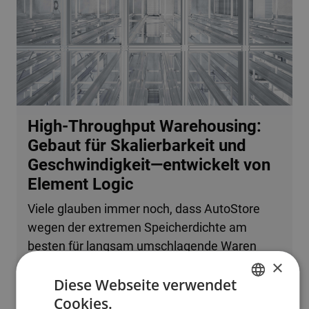
High-Throughput Warehousing:
Gebaut für Skalierbarkeit und
Geschwindigkeit—entwickelt von
Element Logic
Viele glauben immer noch, dass AutoStore
wegen der extremen Speicherdichte am
besten für langsam umschlagende Waren
×
oder kleine Betriebe geeignet ist. Tatsache ist,
Diese Webseite verwendet
dass das System problemlos mehrere
Cookies.
zehntausend Bestellzeilen pro Stunde
ENGLISH