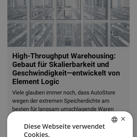
High-Throughput Warehousing:
Gebaut für Skalierbarkeit und
Geschwindigkeit—entwickelt von
Element Logic
Viele glauben immer noch, dass AutoStore
wegen der extremen Speicherdichte am
besten für langsam umschlagende Waren
×
oder kleine Betriebe geeignet ist. Tatsache ist,
Diese Webseite verwendet
dass das System problemlos mehrere
Cookies.
zehntausend Bestellzeilen pro Stunde
ENGLISH