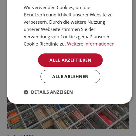
verarbeiten kann.
Wir verwenden Cookies, um die
CZECH
Benutzerfreundlichkeit unserer Website zu
Jetzt mehr erfahren
NORWEGIAN
verbessern. Durch die weitere Nutzung
unserer Webseite stimmen Sie der
GERMAN
Aktuelle News:
Verwendung von Cookies gemäß unserer
FRENCH
Cookie-Richtlinie zu.
Weitere Informationen
SWEDISH
ALLE AKZEPTIEREN
DANISH
FINNISH
ALLE ABLEHNEN
POLISH
DETAILS ANZEIGEN
SPANISH
DUTCH
ITALIAN
ENGLISH
NB-NO