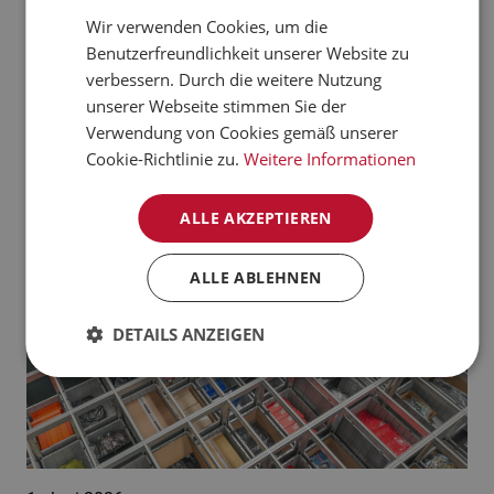
verarbeiten kann.
Wir verwenden Cookies, um die
CZECH
Benutzerfreundlichkeit unserer Website zu
Jetzt mehr erfahren
NORWEGIAN
verbessern. Durch die weitere Nutzung
unserer Webseite stimmen Sie der
GERMAN
Aktuelle News:
Verwendung von Cookies gemäß unserer
FRENCH
Cookie-Richtlinie zu.
Weitere Informationen
SWEDISH
ALLE AKZEPTIEREN
DANISH
FINNISH
ALLE ABLEHNEN
POLISH
DETAILS ANZEIGEN
SPANISH
DUTCH
ITALIAN
ENGLISH
NB-NO