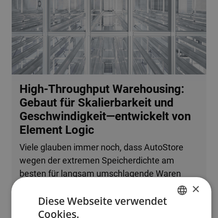
High-Throughput Warehousing:
Gebaut für Skalierbarkeit und
Geschwindigkeit—entwickelt von
Element Logic
Viele glauben immer noch, dass AutoStore
wegen der extremen Speicherdichte am
besten für langsam umschlagende Waren
×
oder kleine Betriebe geeignet ist. Tatsache ist,
Diese Webseite verwendet
dass das System problemlos mehrere
Cookies.
zehntausend Bestellzeilen pro Stunde
ENGLISH