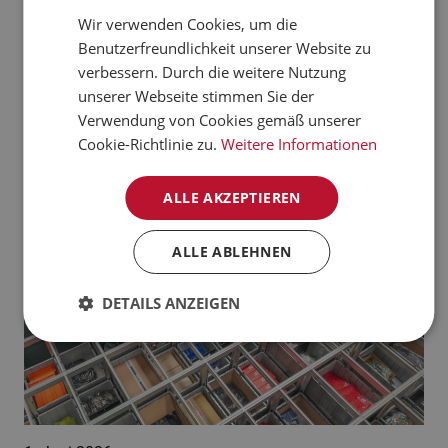
verarbeiten kann.
Wir verwenden Cookies, um die
CZECH
Benutzerfreundlichkeit unserer Website zu
Jetzt mehr erfahren
NORWEGIAN
verbessern. Durch die weitere Nutzung
unserer Webseite stimmen Sie der
GERMAN
Aktuelle News:
Verwendung von Cookies gemäß unserer
FRENCH
Cookie-Richtlinie zu.
Weitere Informationen
SWEDISH
ALLE AKZEPTIEREN
DANISH
FINNISH
ALLE ABLEHNEN
POLISH
DETAILS ANZEIGEN
SPANISH
DUTCH
ITALIAN
ENGLISH
NB-NO