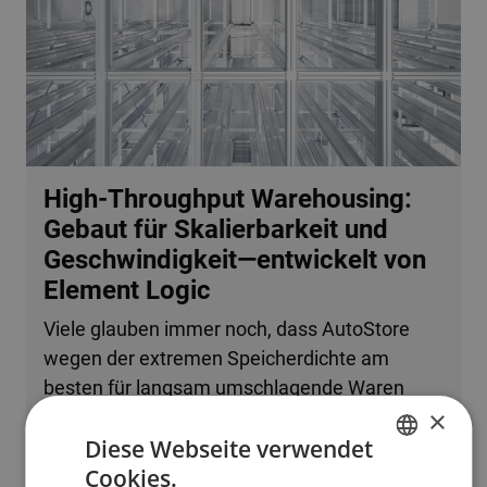
High-Throughput Warehousing:
Gebaut für Skalierbarkeit und
Geschwindigkeit—entwickelt von
Element Logic
Viele glauben immer noch, dass AutoStore
wegen der extremen Speicherdichte am
besten für langsam umschlagende Waren
×
oder kleine Betriebe geeignet ist. Tatsache ist,
Diese Webseite verwendet
dass das System problemlos mehrere
Cookies.
zehntausend Bestellzeilen pro Stunde
ENGLISH