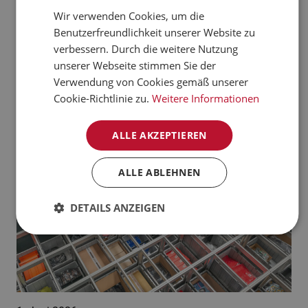
verarbeiten kann.
Wir verwenden Cookies, um die
CZECH
Benutzerfreundlichkeit unserer Website zu
Jetzt mehr erfahren
NORWEGIAN
verbessern. Durch die weitere Nutzung
unserer Webseite stimmen Sie der
GERMAN
Aktuelle News:
Verwendung von Cookies gemäß unserer
FRENCH
Cookie-Richtlinie zu.
Weitere Informationen
SWEDISH
ALLE AKZEPTIEREN
DANISH
FINNISH
ALLE ABLEHNEN
POLISH
DETAILS ANZEIGEN
SPANISH
DUTCH
ITALIAN
ENGLISH
NB-NO