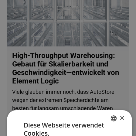
High-Throughput Warehousing:
Gebaut für Skalierbarkeit und
Geschwindigkeit—entwickelt von
Element Logic
Viele glauben immer noch, dass AutoStore
wegen der extremen Speicherdichte am
besten für langsam umschlagende Waren
×
oder kleine Betriebe geeignet ist. Tatsache ist,
Diese Webseite verwendet
dass das System problemlos mehrere
Cookies.
zehntausend Bestellzeilen pro Stunde
ENGLISH