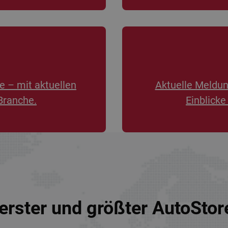
e – mit aktuellen
Aktuelle Meldu
Branche.
Einblicke
erster und größter AutoSto