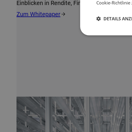
Einblicken in Rendite, Finanzierung und Risi
Cookie-Richtlinie 
Zum Whitepaper
DETAILS ANZ