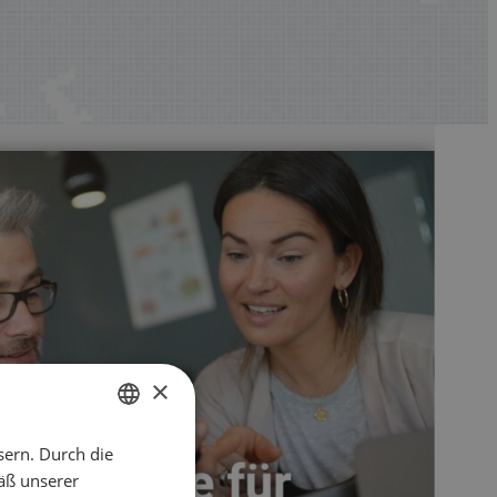
×
sern. Durch die
ENGLISH
äß unserer
CZECH