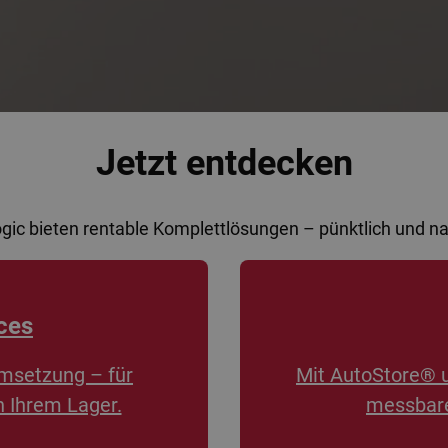
Jetzt entdecken
ogic bieten rentable Komplettlösungen – pünktlich und 
ces
msetzung – für
Mit AutoStore® 
n Ihrem Lager.
messbare