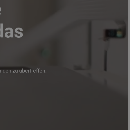
e
das
unden zu übertreffen.