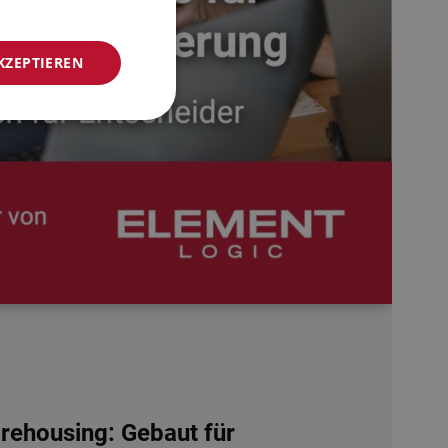
NORWEGIAN
KZEPTIEREN
GERMAN
FRENCH
SWEDISH
DANISH
FINNISH
POLISH
SPANISH
DUTCH
ITALIAN
ENGLISH
NB-NO
ehousing: Gebaut für