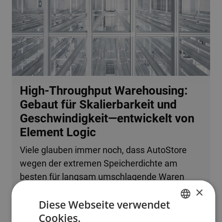
High-Throughput Warehousing:
Gebaut für Skalierbarkeit und
Geschwindigkeit—entwickelt von
Element Logic
Viele glauben immer noch, dass AutoStore
wegen der extremen Speicherdichte am
besten für langsam umschlagende Waren
×
oder kleine Betriebe geeignet ist. Tatsache ist,
Diese Webseite verwendet
dass das System problemlos mehrere
Cookies.
zehntausend Bestellzeilen pro Stunde
ENGLISH