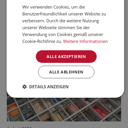
verarbeiten kann.
Wir verwenden Cookies, um die
CZECH
Benutzerfreundlichkeit unserer Website zu
Jetzt mehr erfahren
NORWEGIAN
verbessern. Durch die weitere Nutzung
unserer Webseite stimmen Sie der
GERMAN
Aktuelle News:
Verwendung von Cookies gemäß unserer
FRENCH
Cookie-Richtlinie zu.
Weitere Informationen
SWEDISH
ALLE AKZEPTIEREN
DANISH
FINNISH
ALLE ABLEHNEN
POLISH
DETAILS ANZEIGEN
SPANISH
DUTCH
ITALIAN
ENGLISH
NB-NO