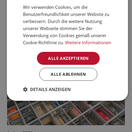
verarbeiten kann.
Wir verwenden Cookies, um die
CZECH
Benutzerfreundlichkeit unserer Website zu
Jetzt mehr erfahren
NORWEGIAN
verbessern. Durch die weitere Nutzung
unserer Webseite stimmen Sie der
GERMAN
Aktuelle News:
Verwendung von Cookies gemäß unserer
FRENCH
Cookie-Richtlinie zu.
Weitere Informationen
SWEDISH
ALLE AKZEPTIEREN
DANISH
FINNISH
ALLE ABLEHNEN
POLISH
DETAILS ANZEIGEN
SPANISH
DUTCH
ITALIAN
ENGLISH
NB-NO