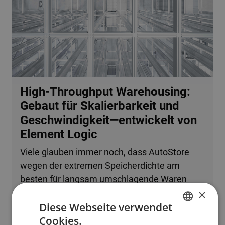
High-Throughput Warehousing:
Gebaut für Skalierbarkeit und
Geschwindigkeit—entwickelt von
Element Logic
Viele glauben immer noch, dass AutoStore
wegen der extremen Speicherdichte am
besten für langsam umschlagende Waren
×
oder kleine Betriebe geeignet ist. Tatsache ist,
Diese Webseite verwendet
dass das System problemlos mehrere
Cookies.
zehntausend Bestellzeilen pro Stunde
ENGLISH