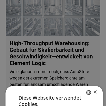
High-Throughput Warehousing:
Gebaut für Skalierbarkeit und
Geschwindigkeit—entwickelt von
Element Logic
Viele glauben immer noch, dass AutoStore
wegen der extremen Speicherdichte am
besten für langsam umschlagende Waren
×
oder kleine Betriebe geeignet ist. Tatsache ist,
Diese Webseite verwendet
dass das System problemlos mehrere
Cookies.
zehntausend Bestellzeilen pro Stunde
ENGLISH