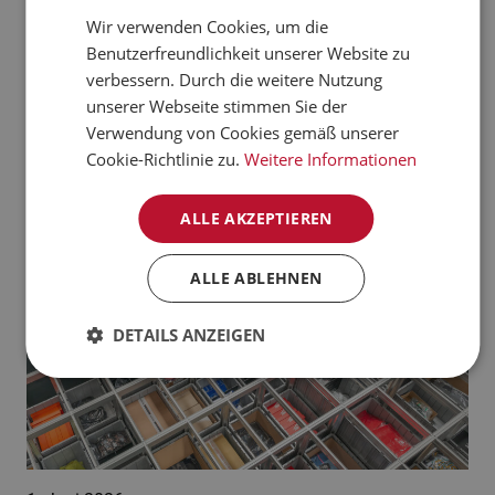
verarbeiten kann.
Wir verwenden Cookies, um die
CZECH
Benutzerfreundlichkeit unserer Website zu
Jetzt mehr erfahren
NORWEGIAN
verbessern. Durch die weitere Nutzung
unserer Webseite stimmen Sie der
GERMAN
Aktuelle News:
Verwendung von Cookies gemäß unserer
FRENCH
Cookie-Richtlinie zu.
Weitere Informationen
SWEDISH
ALLE AKZEPTIEREN
DANISH
FINNISH
ALLE ABLEHNEN
POLISH
DETAILS ANZEIGEN
SPANISH
DUTCH
ITALIAN
ENGLISH
NB-NO