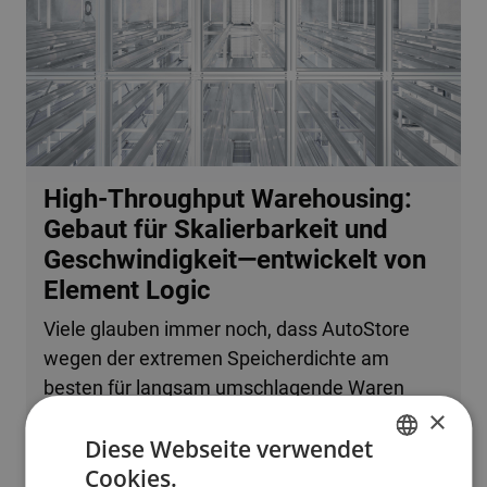
High-Throughput Warehousing:
Gebaut für Skalierbarkeit und
Geschwindigkeit—entwickelt von
Element Logic
Viele glauben immer noch, dass AutoStore
wegen der extremen Speicherdichte am
besten für langsam umschlagende Waren
×
oder kleine Betriebe geeignet ist. Tatsache ist,
Diese Webseite verwendet
dass das System problemlos mehrere
Cookies.
zehntausend Bestellzeilen pro Stunde
ENGLISH