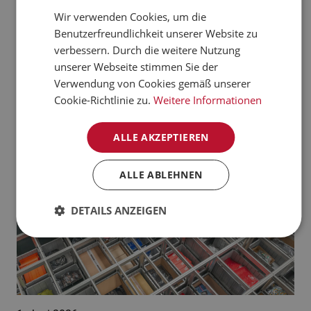
verarbeiten kann.
Wir verwenden Cookies, um die
CZECH
Benutzerfreundlichkeit unserer Website zu
Jetzt mehr erfahren
NORWEGIAN
verbessern. Durch die weitere Nutzung
unserer Webseite stimmen Sie der
GERMAN
Aktuelle News:
Verwendung von Cookies gemäß unserer
FRENCH
Cookie-Richtlinie zu.
Weitere Informationen
SWEDISH
ALLE AKZEPTIEREN
DANISH
FINNISH
ALLE ABLEHNEN
POLISH
DETAILS ANZEIGEN
SPANISH
DUTCH
ITALIAN
ENGLISH
NB-NO