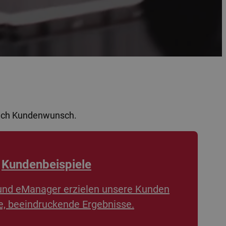
nach Kundenwunsch.
Kundenbeispiele
und eManager erzielen unsere Kunden
, beeindruckende Ergebnisse.