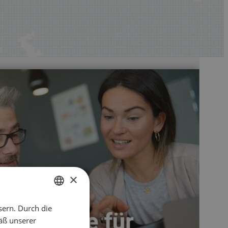
×
sern. Durch die
ENGLISH
äß unserer
CZECH