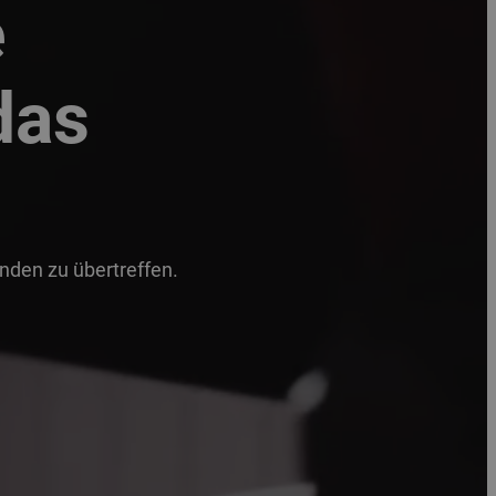
e
das
unden zu übertreffen.