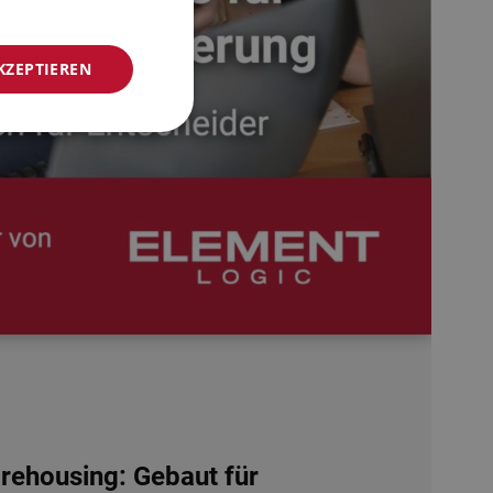
NORWEGIAN
KZEPTIEREN
GERMAN
FRENCH
SWEDISH
DANISH
FINNISH
POLISH
SPANISH
DUTCH
ITALIAN
ENGLISH
NB-NO
ehousing: Gebaut für