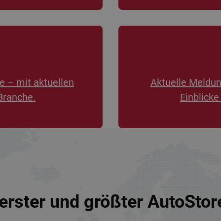
e – mit aktuellen
Aktuelle Meldu
Branche.
Einblicke
erster und größter AutoSto