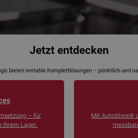
Jetzt entdecken
ogic bieten rentable Komplettlösungen – pünktlich und 
ces
msetzung – für
Mit AutoStore® 
n Ihrem Lager.
messbare