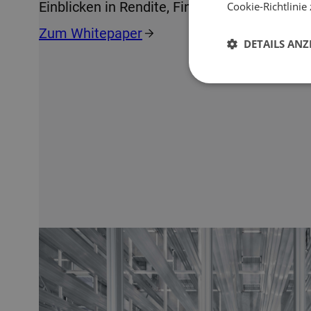
Einblicken in Rendite, Finanzierung und Risi
Cookie-Richtlinie 
Zum Whitepaper
DETAILS ANZ