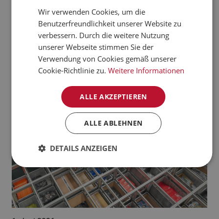
verarbeiten kann.
Wir verwenden Cookies, um die
CZECH
Benutzerfreundlichkeit unserer Website zu
Jetzt mehr erfahren
NORWEGIAN
verbessern. Durch die weitere Nutzung
unserer Webseite stimmen Sie der
GERMAN
Aktuelle News:
Verwendung von Cookies gemäß unserer
FRENCH
Cookie-Richtlinie zu.
Weitere Informationen
SWEDISH
ALLE AKZEPTIEREN
DANISH
FINNISH
ALLE ABLEHNEN
POLISH
DETAILS ANZEIGEN
SPANISH
DUTCH
ITALIAN
ENGLISH
NB-NO