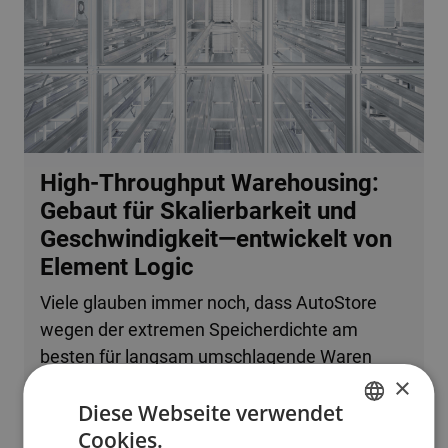
High-Throughput Warehousing:
Gebaut für Skalierbarkeit und
Geschwindigkeit—entwickelt von
Element Logic
Viele glauben immer noch, dass AutoStore
wegen der extremen Speicherdichte am
besten für langsam umschlagende Waren
×
oder kleine Betriebe geeignet ist. Tatsache ist,
Diese Webseite verwendet
dass das System problemlos mehrere
Cookies.
zehntausend Bestellzeilen pro Stunde
ENGLISH